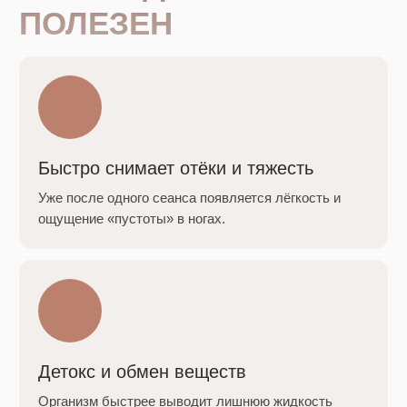
МАССАЖ
Запишись услугу по промокоду "сайт" и
получи скидку 10% на первое посещение
Записаться через Telegram
Преимущества
FAQ
Услуги
Контакты
О нас
©2026 «Vектор Тела» Все права защищены
vektortela@gmail.com