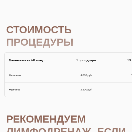
01
Отёки ног, ступней, рук;
02
Тяжесть в ногах и ощущение «залитости»;
03
Малоподвижный образ жизни или
сидячая работа;
04
Целлюлит и неровный рельеф кожи;
05
Восстановление после физических нагрузок;
06
Снижение тонуса и усталость;