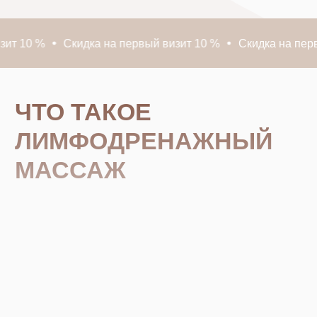
ЛИМФОДРЕНАЖНЫЙ
МАССАЖ
10 %
Скидка на первый визит 10 %
Скидка на первый в
Лимфодренажный массаж — это мягкая ручная техника,
направленная на ускорение движения лимфы,
выведение лишней жидкости и улучшение работы
лимфатической системы.
Процедура помогает разгрузить отёчные зоны, вывести
токсины, улучшить обмен веществ и облегчить
состояние тела уже после первого сеанса.
Лимфодренаж идеально подходит для тех, кто
испытывает отёки, тяжесть в ногах, усталость, стресс
или ведёт сидячий образ жизни.