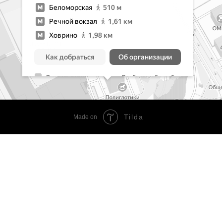
Сколько длится сеанс?
Когда появляется эффект?
Tilda
Made on
Это больно?
Можно ли делать каждый день?
Совместим ли лимфодренаж с аппаратам